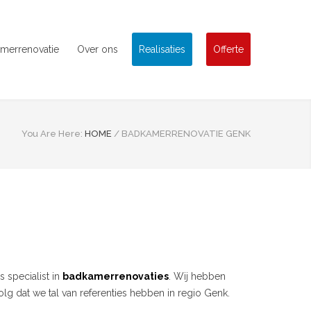
merrenovatie
Over ons
Realisaties
Offerte
You Are Here:
HOME
/
BADKAMERRENOVATIE GENK
s specialist in
badkamerrenovaties
. Wij hebben
g dat we tal van referenties hebben in regio Genk.