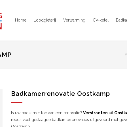
Home
Loodgieterij
Verwarming
CV-ketel
Badka
AMP
Y
Badkamerrenovatie Oostkamp
Is uw badkamer toe aan een renovatie?
Verstraeten
uit
Oost
reeds veel geslaagde badkamerrenovaties uitgevoerd met gevol
Oostkamp.