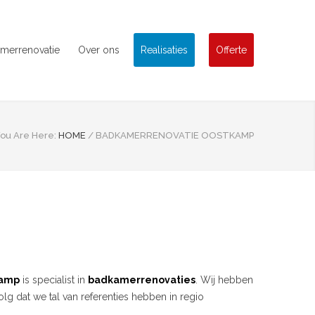
merrenovatie
Over ons
Realisaties
Offerte
ou Are Here:
HOME
/
BADKAMERRENOVATIE OOSTKAMP
kamp
is specialist in
badkamerrenovaties
. Wij hebben
g dat we tal van referenties hebben in regio