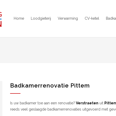
Home
Loodgieterij
Verwarming
CV-ketel
Badka
Badkamerrenovatie Pittem
Is uw badkamer toe aan een renovatie?
Verstraeten
uit
Pitte
reeds veel geslaagde badkamerrenovaties uitgevoerd met gevolg