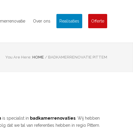
merrenovatie
Over ons
Realisaties
Offerte
You Are Here:
HOME
/
BADKAMERRENOVATIE PITTEM
m
is specialist in
badkamerrenovaties
. Wij hebben
 dat we tal van referenties hebben in regio Pittem.