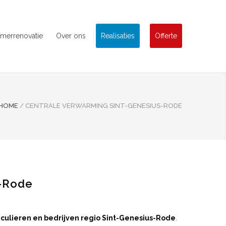
merrenovatie
Over ons
Realisaties
Offerte
HOME
/
CENTRALE VERWARMING SINT-GENESIUS-RODE
s-Rode
iculieren en bedrijven
regio Sint-Genesius-Rode
.