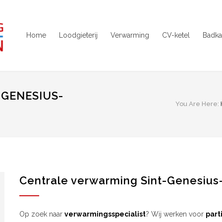
Home
Loodgieterij
Verwarming
CV-ketel
Badka
GENESIUS-
You Are Here:
Centrale verwarming Sint-Genesiu
Op zoek naar
verwarmingsspecialist
? Wij werken voor
part