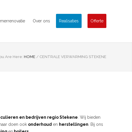
merrenovatie
Over ons
Realisaties
Offerte
ou Are Here:
HOME
/
CENTRALE VERWARMING STEKENE
iculieren en bedrijven
regio Stekene
. Wij bieden
aar doen ook
onderhoud
en
herstellingen
. Bij ons
ming
en
boilers.