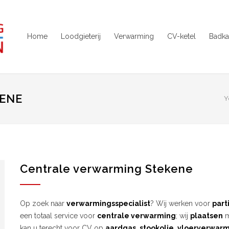
Home
Loodgieterij
Verwarming
CV-ketel
Badka
ENE
Y
Centrale verwarming Stekene
Op zoek naar
verwarmingsspecialist
? Wij werken voor
part
een totaal service voor
centrale verwarming
; wij
plaatsen
m
kan u terecht voor CV op
aardgas
,
stookolie
,
vloerverwar