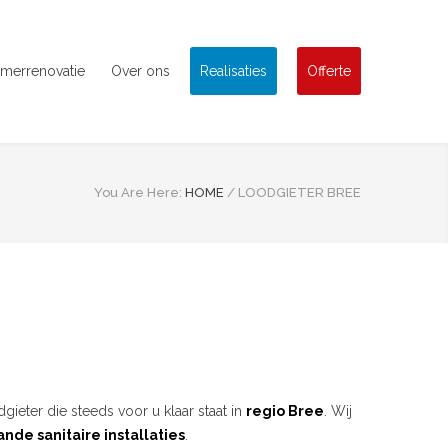
merrenovatie
Over ons
Realisaties
Offerte
You Are Here:
HOME
/
LOODGIETER BREE
gieter die steeds voor u klaar staat in
regio Bree
. Wij
nde sanitaire installaties
.