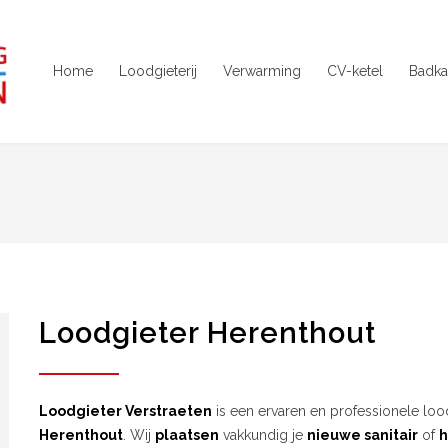
Home
Loodgieterij
Verwarming
CV-ketel
Badka
Loodgieter Herenthout
Loodgieter Verstraeten
is een ervaren en professionele lood
Herenthout
. Wij
plaatsen
vakkundig je
nieuwe sanitair
of
h