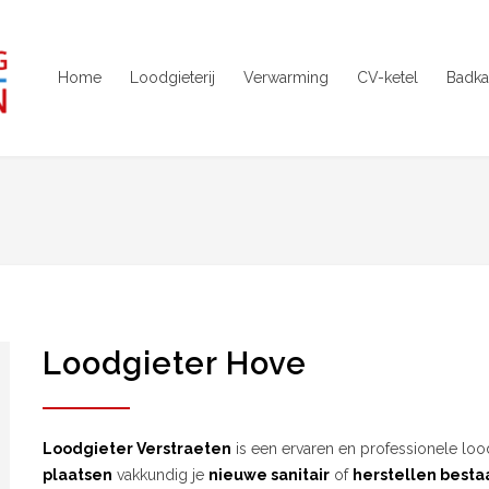
Home
Loodgieterij
Verwarming
CV-ketel
Badka
Loodgieter Hove
Loodgieter Verstraeten
is een ervaren en professionele lood
plaatsen
vakkundig je
nieuwe sanitair
of
herstellen bestaa