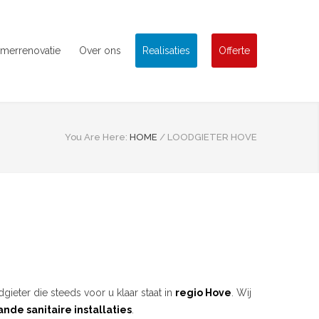
merrenovatie
Over ons
Realisaties
Offerte
You Are Here:
HOME
/
LOODGIETER HOVE
gieter die steeds voor u klaar staat in
regio Hove
. Wij
nde sanitaire installaties
.