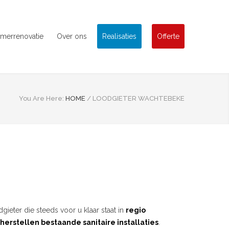
merrenovatie
Over ons
Realisaties
Offerte
You Are Here:
HOME
/
LOODGIETER WACHTEBEKE
gieter die steeds voor u klaar staat in
regio
herstellen bestaande sanitaire installaties
.