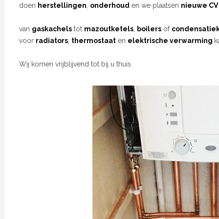
doen
herstellingen
,
onderhoud
en we plaatsen
nieuwe CV 
van
gaskachels
tot
mazoutketels
,
boilers
of
condensatiek
voor
radiators
,
thermostaat
en
elektrische verwarming
k
Wij komen vrijblijvend tot bij u thuis.