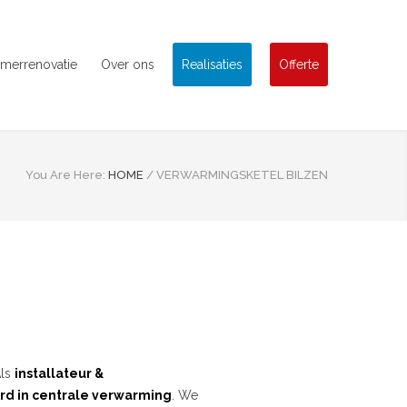
merrenovatie
Over ons
Realisaties
Offerte
You Are Here:
HOME
/
VERWARMINGSKETEL BILZEN
Als
installateur &
rd in centrale verwarming
. We