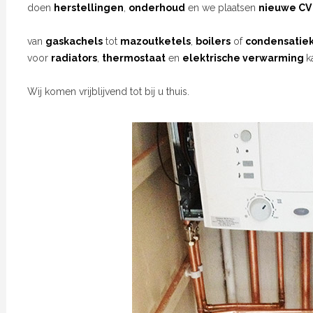
doen
herstellingen
,
onderhoud
en we plaatsen
nieuwe CV 
van
gaskachels
tot
mazoutketels
,
boilers
of
condensatiek
voor
radiators
,
thermostaat
en
elektrische verwarming
k
Wij komen vrijblijvend tot bij u thuis.