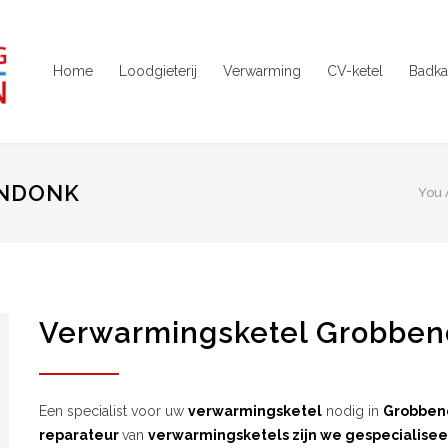
Home
Loodgieterij
Verwarming
CV-ketel
Badka
ENDONK
You 
Verwarmingsketel Grobbe
Een specialist voor uw
verwarmingsketel
nodig in
Grobben
reparateur
van
verwarmingsketels zijn we gespecialisee