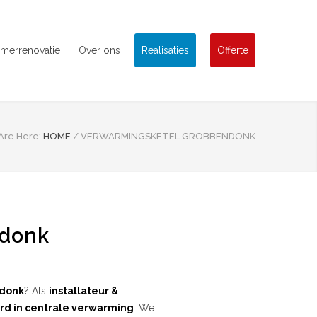
merrenovatie
Over ons
Realisaties
Offerte
Are Here:
HOME
/
VERWARMINGSKETEL GROBBENDONK
ndonk
donk
? Als
installateur &
rd in centrale verwarming
. We