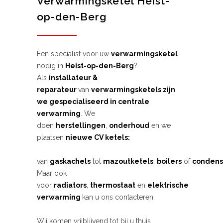
Verwarmingsketel Heist-
op-den-Berg
Een specialist voor uw
verwarmingsketel
nodig in
Heist-op-den-Berg
?
Als
installateur &
reparateur
van
verwarmingsketels zijn
we gespecialiseerd in centrale
verwarming
. We
doen
herstellingen
,
onderhoud
en we
plaatsen
nieuwe CV ketels:
van
gaskachels
tot
mazoutketels
,
boilers
of
condens
Maar ook
voor
radiators
,
thermostaat
en
elektrische
verwarming
kan u ons contacteren.
Wij komen vrijblijvend tot bij u thuis.