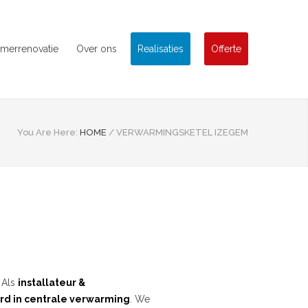
merrenovatie
Over ons
Realisaties
Offerte
You Are Here:
HOME
/
VERWARMINGSKETEL IZEGEM
 Als
installateur &
rd in centrale verwarming
. We