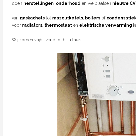
doen
herstellingen
,
onderhoud
en we plaatsen
nieuwe CV 
van
gaskachels
tot
mazoutketels
,
boilers
of
condensatiek
voor
radiators
,
thermostaat
en
elektrische verwarming
k
Wij komen vrijblijvend tot bij u thuis.