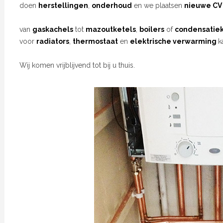
doen
herstellingen
,
onderhoud
en we plaatsen
nieuwe CV 
van
gaskachels
tot
mazoutketels
,
boilers
of
condensatiek
voor
radiators
,
thermostaat
en
elektrische verwarming
k
Wij komen vrijblijvend tot bij u thuis.