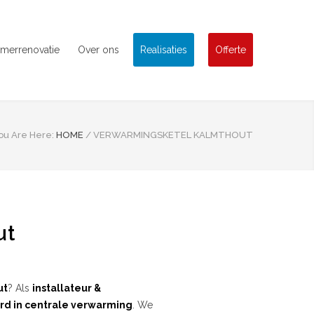
merrenovatie
Over ons
Realisaties
Offerte
ou Are Here:
HOME
/
VERWARMINGSKETEL KALMTHOUT
ut
ut
? Als
installateur &
rd in centrale verwarming
. We