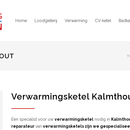
Home
Loodgieterij
Verwarming
CV-ketel
Badka
HOUT
Y
Verwarmingsketel Kalmtho
Een specialist voor uw
verwarmingsketel
nodig in
Kalmtho
reparateur
van
verwarmingsketels zijn we gespecialisee