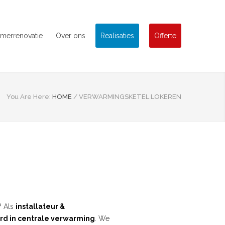
merrenovatie
Over ons
Realisaties
Offerte
You Are Here:
HOME
/
VERWARMINGSKETEL LOKEREN
? Als
installateur &
rd in centrale verwarming
. We