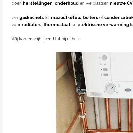
doen
herstellingen
,
onderhoud
en we plaatsen
nieuwe CV 
van
gaskachels
tot
mazoutketels
,
boilers
of
condensatiek
voor
radiators
,
thermostaat
en
elektrische verwarming
k
Wij komen vrijblijvend tot bij u thuis.