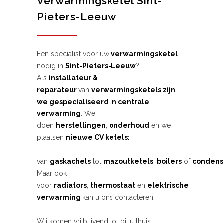
Verwarmingsketel Sint-
Pieters-Leeuw
Een specialist voor uw
verwarmingsketel
nodig in
Sint-Pieters-Leeuw
?
Als
installateur &
reparateur
van
verwarmingsketels zijn
we gespecialiseerd in centrale
verwarming
. We
doen
herstellingen
,
onderhoud
en we
plaatsen
nieuwe CV ketels:
van
gaskachels
tot
mazoutketels
,
boilers
of
condens
Maar ook
voor
radiators
,
thermostaat
en
elektrische
verwarming
kan u ons contacteren.
Wij komen vrijblijvend tot bij u thuis.