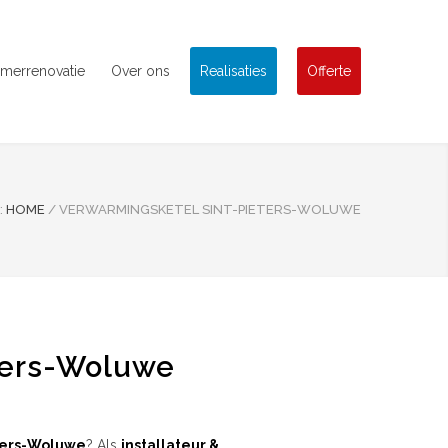
merrenovatie
Over ons
Realisaties
Offerte
:
HOME
/
VERWARMINGSKETEL SINT-PIETERS-WOLUWE
ters-Woluwe
ters-Woluwe
? Als
installateur &