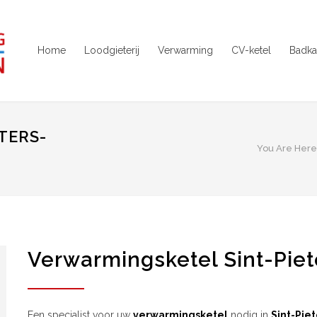
Home
Loodgieterij
Verwarming
CV-ketel
Badka
TERS-
You Are Here
Verwarmingsketel Sint-Pie
Een specialist voor uw
verwarmingsketel
nodig in
Sint-Pie