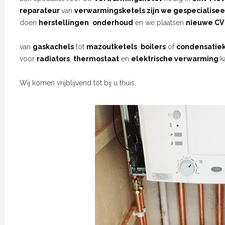
reparateur
van
verwarmingsketels zijn we gespecialisee
doen
herstellingen
,
onderhoud
en we plaatsen
nieuwe CV 
van
gaskachels
tot
mazoutketels
,
boilers
of
condensatiek
voor
radiators
,
thermostaat
en
elektrische verwarming
k
Wij komen vrijblijvend tot bij u thuis.